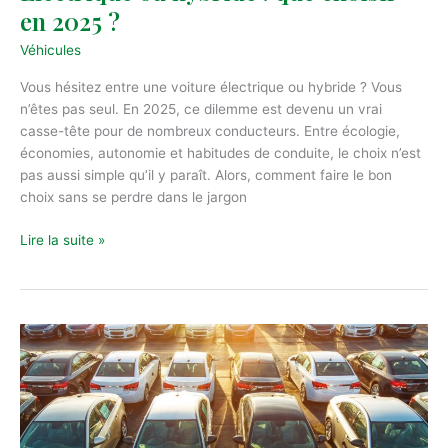
pour
en 2025 ?
ne
rien
Véhicules
oublier
Vous hésitez entre une voiture électrique ou hybride ? Vous
n’êtes pas seul. En 2025, ce dilemme est devenu un vrai
casse-tête pour de nombreux conducteurs. Entre écologie,
économies, autonomie et habitudes de conduite, le choix n’est
pas aussi simple qu’il y paraît. Alors, comment faire le bon
choix sans se perdre dans le jargon
Électrique
Lire la suite »
ou
hybride
:
que
choisir
en
2025
?