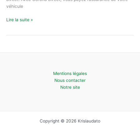
véhicule
L’assurance
Lire la suite »
directe
est-
elle
une
bonne
police
d’assurance
Mentions légales
?
Nous contacter
Notre site
Copyright © 2026 Krislaudato