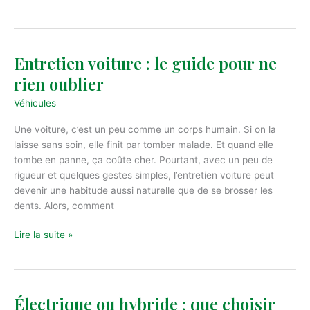
auto
pas
chères
:
Entretien voiture : le guide pour ne
comment
rien oublier
les
trouver
Véhicules
?
Une voiture, c’est un peu comme un corps humain. Si on la
laisse sans soin, elle finit par tomber malade. Et quand elle
tombe en panne, ça coûte cher. Pourtant, avec un peu de
rigueur et quelques gestes simples, l’entretien voiture peut
devenir une habitude aussi naturelle que de se brosser les
dents. Alors, comment
Entretien
Lire la suite »
voiture
:
le
guide
Électrique ou hybride : que choisir