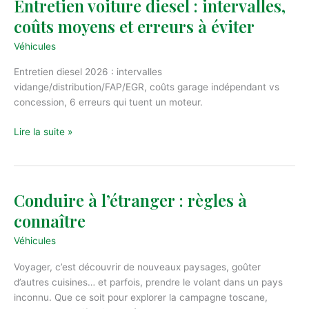
Entretien voiture diesel : intervalles,
coûts moyens et erreurs à éviter
Véhicules
Entretien diesel 2026 : intervalles
vidange/distribution/FAP/EGR, coûts garage indépendant vs
concession, 6 erreurs qui tuent un moteur.
Entretien
Lire la suite »
voiture
diesel
:
intervalles,
Conduire à l’étranger : règles à
coûts
connaître
moyens
et
Véhicules
erreurs
Voyager, c’est découvrir de nouveaux paysages, goûter
à
d’autres cuisines… et parfois, prendre le volant dans un pays
éviter
inconnu. Que ce soit pour explorer la campagne toscane,